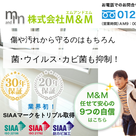
傷や汚れから守るのはもちろん
菌･ウイルス･カビ菌も抑制！
業 界 初 ！
SIAAマークをトリプル取得！