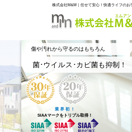
株式会社M&M｜任せて安心！快適ライフのお
傷や汚れから守るのはもちろん
菌･ウイルス･カビ菌も抑制！
業 界 初 ！
SIAAマークをトリプル取得！