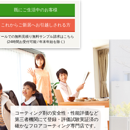
既にご生活中のお客様
これからご新居へお引越しされる方
メールでの無料見積り無料サンプル請求はこちら
(24時間お受付可能 / 年末年始を除く)
コーティング剤の安全性・性能評価など
第三者機関にて登録・評価試験実証済の
確かなフロアコーティング専門店です。