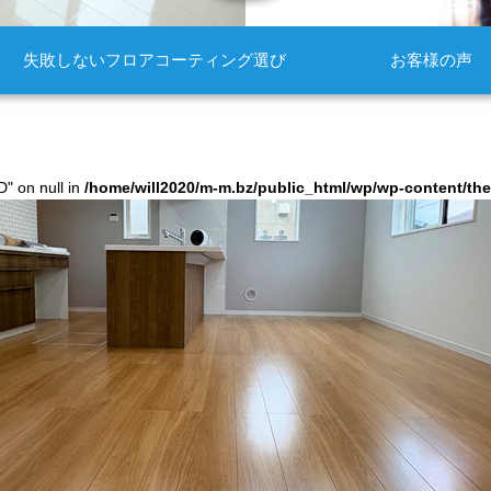
失敗しないフロアコーティング選び
お客様の声
D" on null in
/home/will2020/m-m.bz/public_html/wp/wp-content/t