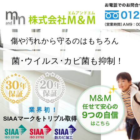
傷や汚れから守るのはもちろん
菌･ウイルス･カビ菌も抑制！
業 界 初 ！
SIAAマークをトリプル取得！