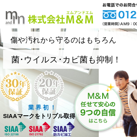
傷や汚れから守るのはもちろん
菌･ウイルス･カビ菌も抑制！
業 界 初 ！
SIAAマークをトリプル取得！