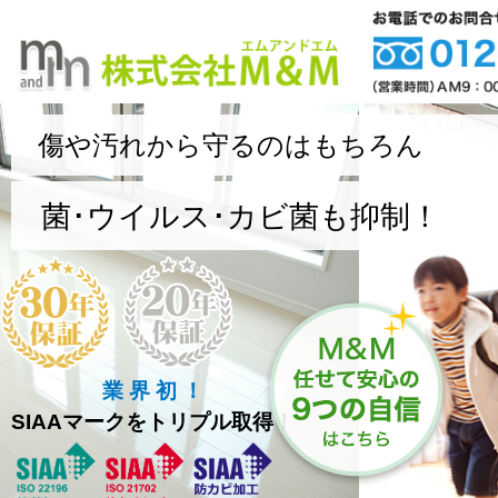
傷や汚れから守るのはもちろん
菌･ウイルス･カビ菌も抑制！
業 界 初 ！
SIAAマークをトリプル取得！