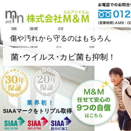
傷や汚れから守るのはもちろん
菌･ウイルス･カビ菌も抑制！
業 界 初 ！
SIAAマークをトリプル取得！