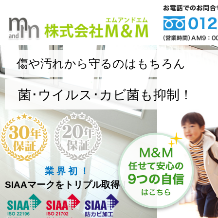
傷や汚れから守るのはもちろん
菌･ウイルス･カビ菌も抑制！
業 界 初 ！
SIAAマークをトリプル取得！