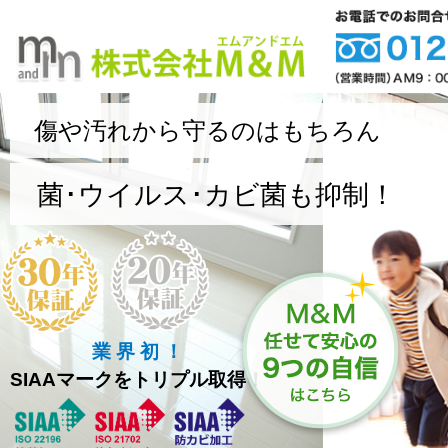
傷や汚れから守るのはもちろん
菌･ウイルス･カビ菌も抑制！
業 界 初 ！
SIAAマークをトリプル取得！