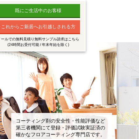
既にご生活中のお客様
これからご新居へお引越しされる方
メールでの無料見積り無料サンプル請求はこちら
(24時間お受付可能 / 年末年始を除く)
コーティング剤の安全性・性能評価など
第三者機関にて登録・評価試験実証済の
確かなフロアコーティング専門店です。