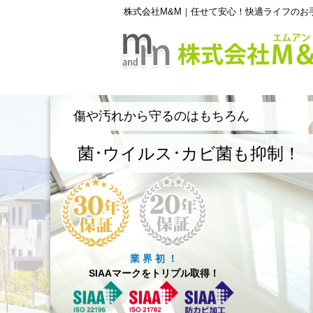
株式会社M&M｜任せて安心！快適ライフのお
傷や汚れから守るのはもちろん
菌･ウイルス･カビ菌も抑制！
業 界 初 ！
SIAAマークをトリプル取得！