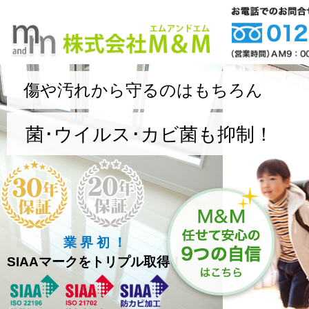
傷や汚れから守るのはもちろん
菌･ウイルス･カビ菌も抑制！
業 界 初 ！
SIAAマークをトリプル取得！