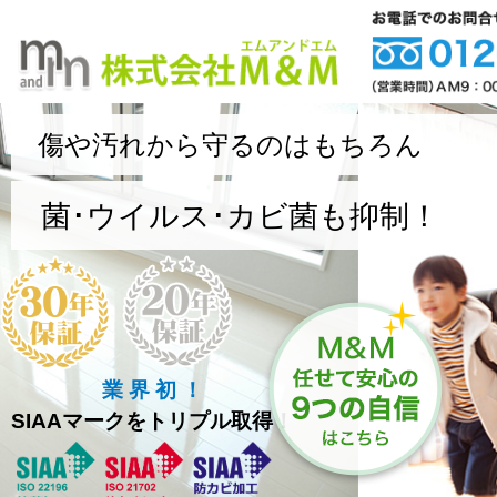
傷や汚れから守るのはもちろん
菌･ウイルス･カビ菌も抑制！
業 界 初 ！
SIAAマークをトリプル取得！