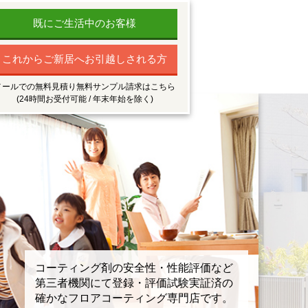
既にご生活中のお客様
これからご新居へお引越しされる方
メールでの無料見積り無料サンプル請求はこちら
(24時間お受付可能 / 年末年始を除く)
コーティング剤の安全性・性能評価など
第三者機関にて登録・評価試験実証済の
確かなフロアコーティング専門店です。