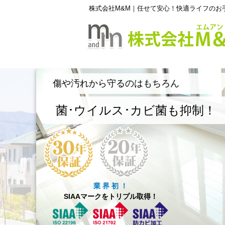
株式会社M&M｜任せて安心！快適ライフのお
傷や汚れから守るのはもちろん
菌･ウイルス･カビ菌も抑制！
業 界 初 ！
SIAAマークをトリプル取得！