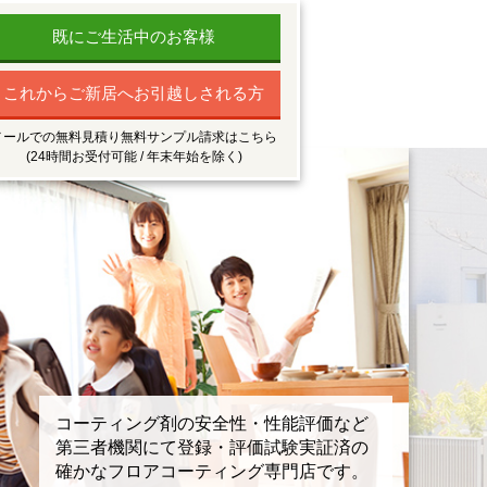
既にご生活中のお客様
これからご新居へお引越しされる方
メールでの無料見積り無料サンプル請求はこちら
(24時間お受付可能 / 年末年始を除く)
コーティング剤の安全性・性能評価など
第三者機関にて登録・評価試験実証済の
確かなフロアコーティング専門店です。