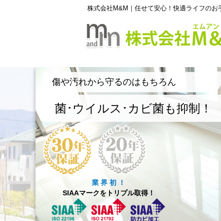
株式会社M&M｜任せて安心！快適ライフのお
傷や汚れから守るのはもちろん
菌･ウイルス･カビ菌も抑制！
業 界 初 ！
SIAAマークをトリプル取得！