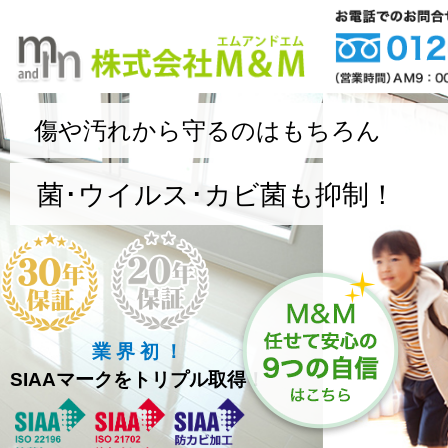
傷や汚れから守るのはもちろん
菌･ウイルス･カビ菌も抑制！
業 界 初 ！
SIAAマークをトリプル取得！