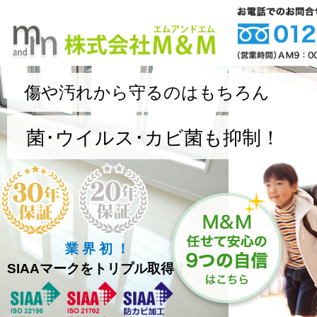
傷や汚れから守るのはもちろん
菌･ウイルス･カビ菌も抑制！
業 界 初 ！
SIAAマークをトリプル取得！