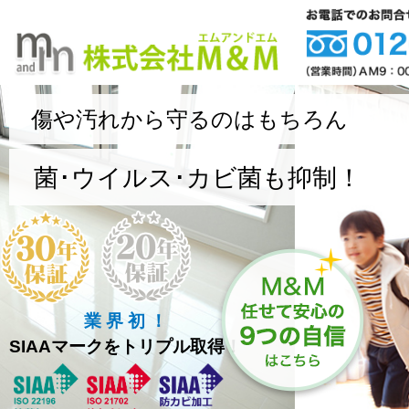
傷や汚れから守るのはもちろん
菌･ウイルス･カビ菌も抑制！
業 界 初 ！
SIAAマークをトリプル取得！