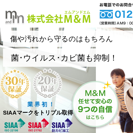
傷や汚れから守るのはもちろん
菌･ウイルス･カビ菌も抑制！
業 界 初 ！
SIAAマークをトリプル取得！