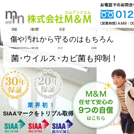
傷や汚れから守るのはもちろん
菌･ウイルス･カビ菌も抑制！
業 界 初 ！
SIAAマークをトリプル取得！