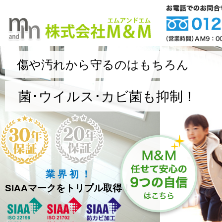
傷や汚れから守るのはもちろん
菌･ウイルス･カビ菌も抑制！
業 界 初 ！
SIAAマークをトリプル取得！