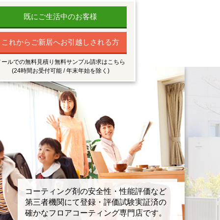
既にご生活中のお客様
これからご新居へお引越しされる方
メールでの無料見積り無料サンプル請求はこちら
(24時間お受付可能 / 年末年始を除く)
コーティング剤の安全性・性能評価など
第三者機関にて登録・評価試験実証済の
確かなフロアコーティング専門店です。