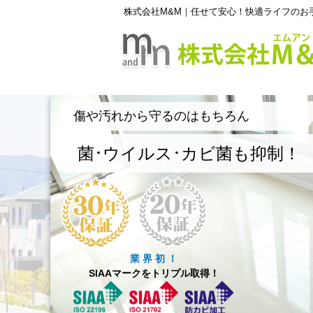
株式会社M&M｜任せて安心！快適ライフのお
傷や汚れから守るのはもちろん
菌･ウイルス･カビ菌も抑制！
業 界 初 ！
SIAAマークをトリプル取得！