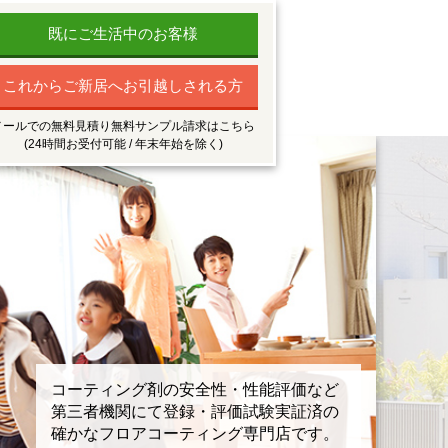
既にご生活中のお客様
これからご新居へお引越しされる方
メールでの無料見積り無料サンプル請求はこちら
(24時間お受付可能 / 年末年始を除く)
コーティング剤の安全性・性能評価など
第三者機関にて登録・評価試験実証済の
確かなフロアコーティング専門店です。