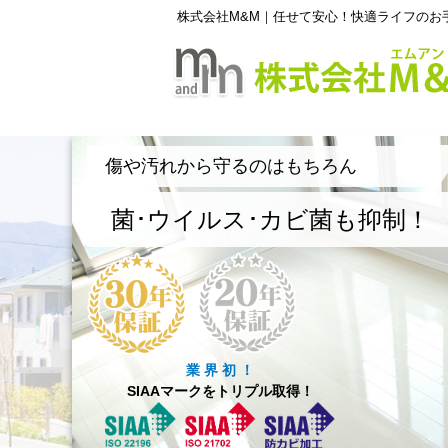
株式会社M&M｜任せて安心！快適ライフのお
傷や汚れから守るのはもちろん
菌･ウイルス･カビ菌も抑制！
業 界 初 ！
SIAAマークをトリプル取得！