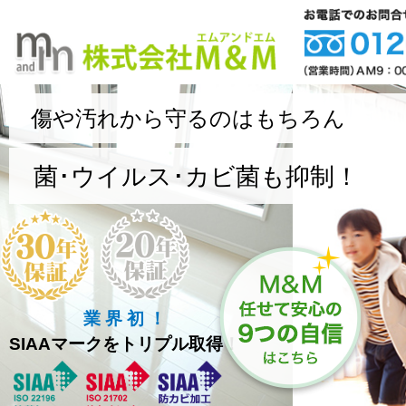
傷や汚れから守るのはもちろん
菌･ウイルス･カビ菌も抑制！
業 界 初 ！
SIAAマークをトリプル取得！