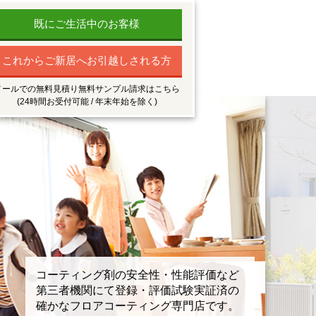
既にご生活中のお客様
これからご新居へお引越しされる方
メールでの無料見積り無料サンプル請求はこちら
(24時間お受付可能 / 年末年始を除く)
コーティング剤の安全性・性能評価など
第三者機関にて登録・評価試験実証済の
確かなフロアコーティング専門店です。