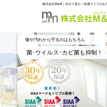
株式会社M&M｜任せて安心！快適ライフのお
傷や汚れから守るのはもちろん
菌･ウイルス･カビ菌も抑制！
業 界 初 ！
SIAAマークをトリプル取得！