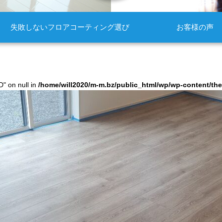
失敗しないフロアコーティング選び
お客様の声
D" on null in
/home/will2020/m-m.bz/public_html/wp/wp-content/t