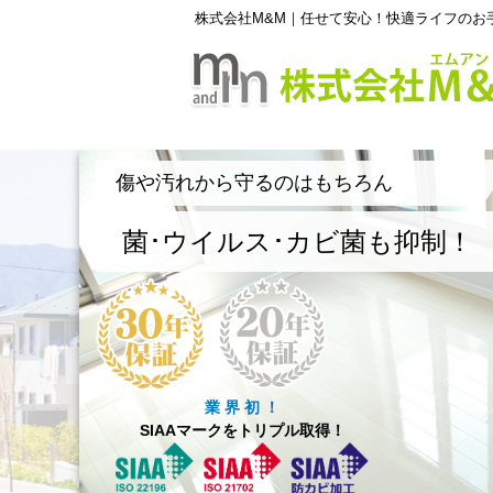
株式会社M&M｜任せて安心！快適ライフのお
傷や汚れから守るのはもちろん
菌･ウイルス･カビ菌も抑制！
業 界 初 ！
SIAAマークをトリプル取得！