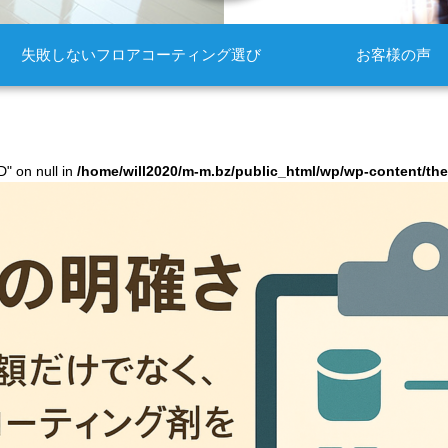
失敗しないフロアコーティング選び
お客様の声
D" on null in
/home/will2020/m-m.bz/public_html/wp/wp-content/t