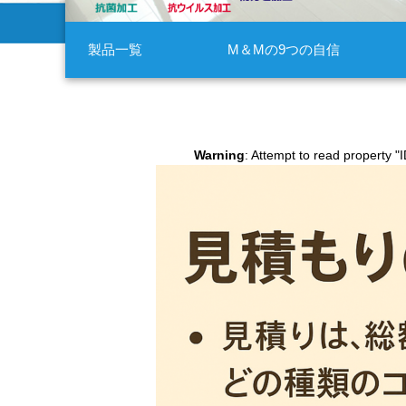
製品一覧
M＆Mの9つの自信
Warning
: Attempt to read property "I