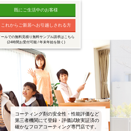
既にご生活中のお客様
これからご新居へお引越しされる方
メールでの無料見積り無料サンプル請求はこちら
(24時間お受付可能 / 年末年始を除く)
コーティング剤の安全性・性能評価など
第三者機関にて登録・評価試験実証済の
確かなフロアコーティング専門店です。