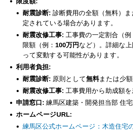
限度額:
耐震診断:
診断費用の全額（無料）ま
定されている場合があります。
耐震改修工事:
工事費の一定割合（例：
限額（例：
100万円
など）。詳細な上
って変動する可能性があります。
利用者負担:
耐震診断:
原則として
無料
または少額
耐震改修工事:
工事費用から助成額を
申請窓口:
練馬区建築・開発担当部 住宅
ホームページURL:
練馬区公式ホームページ：木造住宅