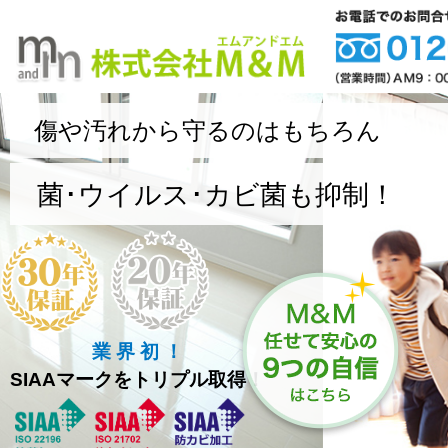
傷や汚れから守るのはもちろん
菌･ウイルス･カビ菌も抑制！
業 界 初 ！
SIAAマークをトリプル取得！