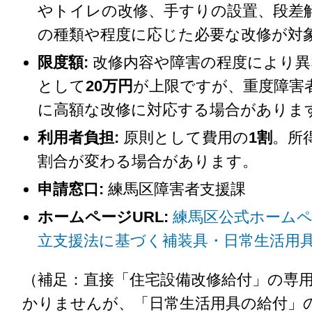
やトイレの改修、手すりの設置、段差
の種類や程度に応じた必要な改修が対
限度額:
改修内容や障害の程度により異
として
20万円
が上限ですが、重度障害
に高額な改修に対応する場合がありま
利用者負担:
原則として費用の
1割
。所
割合が変わる場合があります。
申請窓口:
練馬区障害者支援課
ホームページURL:
練馬区公式ホームペ
立支援法に基づく補装具・日常生活用
（補足：直接「住宅設備改修給付」の専
かりませんが、「日常生活用具の給付」