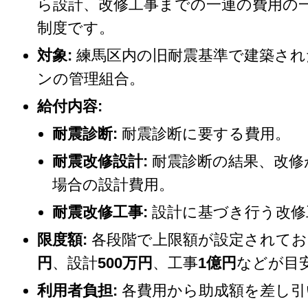
ら設計、改修工事までの一連の費用の
制度です。
対象:
練馬区内の旧耐震基準で建築され
ンの管理組合。
給付内容:
耐震診断:
耐震診断に要する費用。
耐震改修設計:
耐震診断の結果、改修
場合の設計費用。
耐震改修工事:
設計に基づき行う改修
限度額:
各段階で上限額が設定されてお
円
、設計
500万円
、工事
1億円
などが目
利用者負担:
各費用から助成額を差し引