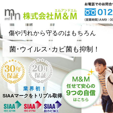
傷や汚れから守るのはもちろん
菌･ウイルス･カビ菌も抑制！
業 界 初 ！
SIAAマークをトリプル取得！