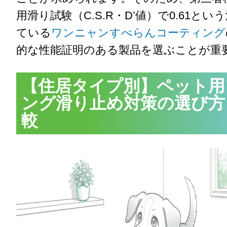
用滑り試験（C.S.R・D’値）で0.61と
ている
ワンニャンすべらんコーティング
的な性能証明のある製品を選ぶことが重
【住居タイプ別】ペット用
ング滑り止め対策の選び方
較