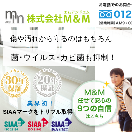
傷や汚れから守るのはもちろん
菌･ウイルス･カビ菌も抑制！
業 界 初 ！
SIAAマークをトリプル取得！