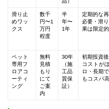
品）
滑り止
数千
半
定期的な
めワッ
円〜1
年〜
必要・滑
クス
万円
1年
果は限定的
程度
ペット
無料
30年
初期投資後
専用フ
見積
（施
コストが
ロアコ
もり
工品
ロ・長期
ーティ
にて
質保
もコスパ
ング
ご案
証）
内