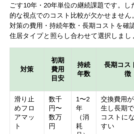
ごす10年・20年単位の継続課題です。
的な視点でのコスト比較が欠かせません
対策の費用・持続年数・長期コストを確
住居タイプと照らし合わせて選択しまし
初期
持続
長期コス
対策
費用
年数
徴
目安
滑り止
数千
1〜2
交換費用が
めフロ
円〜
年
生し長期
アマッ
数万
（消
コストに
ト
円
耗
すい