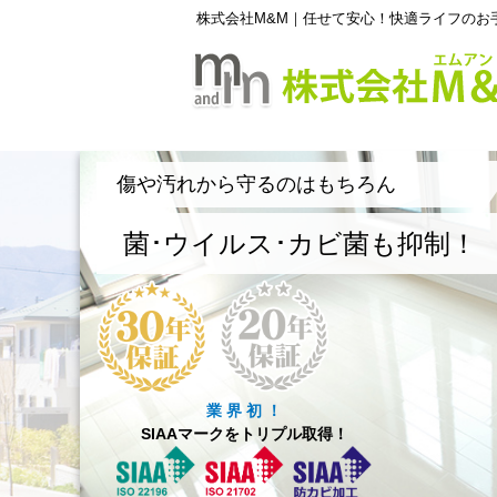
株式会社M&M｜任せて安心！快適ライフのお
傷や汚れから守るのはもちろん
菌･ウイルス･カビ菌も抑制！
業 界 初 ！
SIAAマークをトリプル取得！