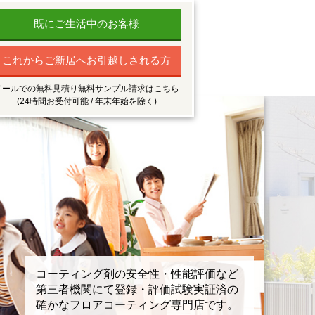
既にご生活中のお客様
これからご新居へお引越しされる方
メールでの無料見積り無料サンプル請求はこちら
(24時間お受付可能 / 年末年始を除く)
コーティング剤の安全性・性能評価など
第三者機関にて登録・評価試験実証済の
確かなフロアコーティング専門店です。