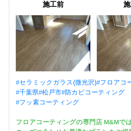
施工前
施
#セラミックガラス(微光沢)
#フロアコ
#千葉県
#松戸市
#防カビコーティング
#フッ素コーティング
フロアコーティングの専門店 M&Mで