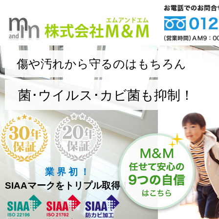
傷や汚れから守るのはもちろん
菌･ウイルス･カビ菌も抑制！
業 界 初 ！
SIAAマークをトリプル取得！