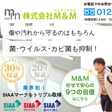
傷や汚れから守るのはもちろん
菌･ウイルス･カビ菌も抑制！
業 界 初 ！
SIAAマークをトリプル取得！