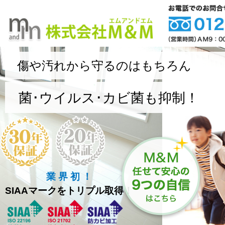
傷や汚れから守るのはもちろん
菌･ウイルス･カビ菌も抑制！
業 界 初 ！
SIAAマークをトリプル取得！