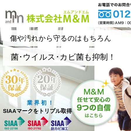
傷や汚れから守るのはもちろん
菌･ウイルス･カビ菌も抑制！
業 界 初 ！
SIAAマークをトリプル取得！