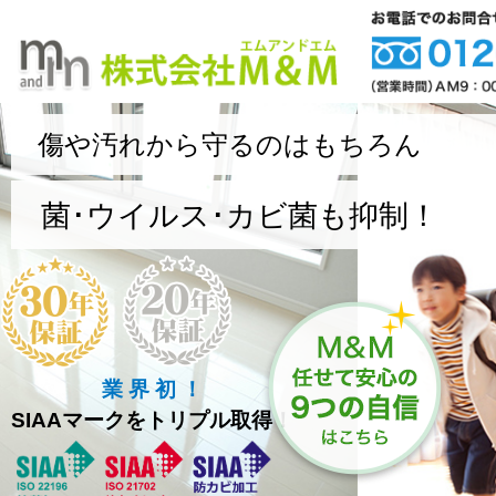
傷や汚れから守るのはもちろん
菌･ウイルス･カビ菌も抑制！
業 界 初 ！
SIAAマークをトリプル取得！