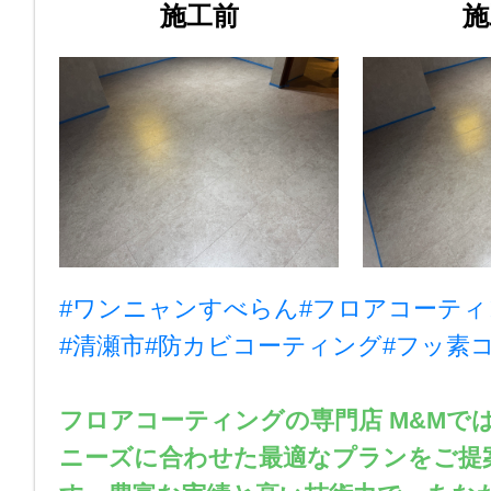
施工前
施
#ワンニャンすべらん
#フロアコーティ
#清瀬市
#防カビコーティング
#フッ素
フロアコーティングの専門店 M&Mで
ニーズに合わせた最適なプランをご提