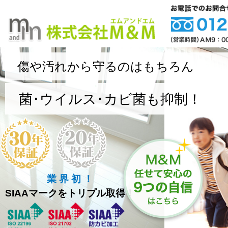
傷や汚れから守るのはもちろん
菌･ウイルス･カビ菌も抑制！
業 界 初 ！
SIAAマークをトリプル取得！