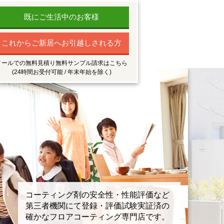
既にご生活中のお客様
これからご新居へお引越しされる方
メールでの無料見積り無料サンプル請求はこちら
(24時間お受付可能 / 年末年始を除く)
コーティング剤の安全性・性能評価など
第三者機関にて登録・評価試験実証済の
確かなフロアコーティング専門店です。