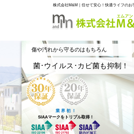
株式会社M&M｜任せて安心！快適ライフのお
傷や汚れから守るのはもちろん
菌･ウイルス･カビ菌も抑制！
業 界 初 ！
SIAAマークをトリプル取得！