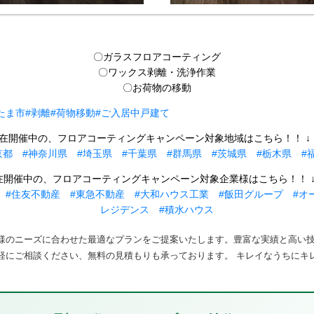
〇ガラスフロアコーティング
〇ワックス剥離・洗浄作業
〇お荷物の移動
たま市
#剥離
#荷物移動
#ご入居中戸建て
在開催中の、フロアコーティングキャンペーン対象地域はこちら！！ ↓ ↓
京都
#神奈川県
#埼玉県
#千葉県
#群馬県
#茨城県
#栃木県
#
在開催中の、フロアコーティングキャンペーン対象企業様はこちら！！ ↓ ↓
#住友不動産
#東急不動産
#大和ハウス工業
#飯田グループ
#オ
レジデンス
#積水ハウス
客様のニーズに合わせた最適なプランをご提案いたします。豊富な実績と高い
軽にご相談ください、無料の見積もりも承っております。 キレイなうちにキ