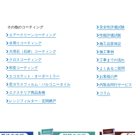
その他のコーティング
安全性評価試験
エアークリーンコーティング
性能評価試験
水周りコーティング
施工品質保証
大理石（石材）コーティング
施工事例
クロスコーティング
工事までの流れ
和室コーティング
よくあるご質問
エコカラット・オーダーミラー
お客様の声
窓ガラスフィルム・バルコニータイル
内覧会同行サービス
エクステリア商品各種
コラム
レンジフィルター・玄関網戸