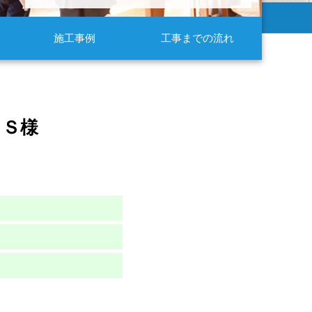
施工事例
工事までの流れ
 Ｓ様