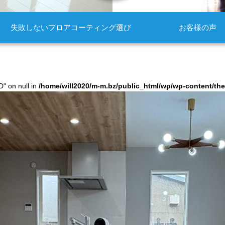
失敗しないフロアコーティング選び
お客様の声
D" on null in
/home/will2020/m-m.bz/public_html/wp/wp-content/t