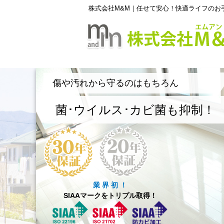
株式会社M&M｜任せて安心！快適ライフのお
傷や汚れから守るのはもちろん
菌･ウイルス･カビ菌も抑制！
業 界 初 ！
SIAAマークをトリプル取得！