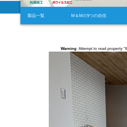
製品一覧
M＆Mの9つの自信
Warning
: Attempt to read property "I