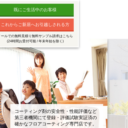
既にご生活中のお客様
これからご新居へお引越しされる方
メールでの無料見積り無料サンプル請求はこちら
(24時間お受付可能 / 年末年始を除く)
コーティング剤の安全性・性能評価など
第三者機関にて登録・評価試験実証済の
確かなフロアコーティング専門店です。