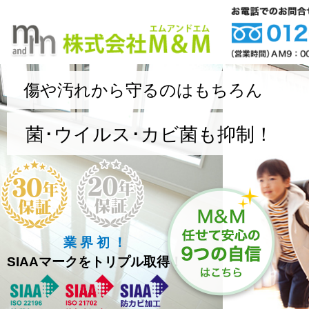
傷や汚れから守るのはもちろん
菌･ウイルス･カビ菌も抑制！
業 界 初 ！
SIAAマークをトリプル取得！