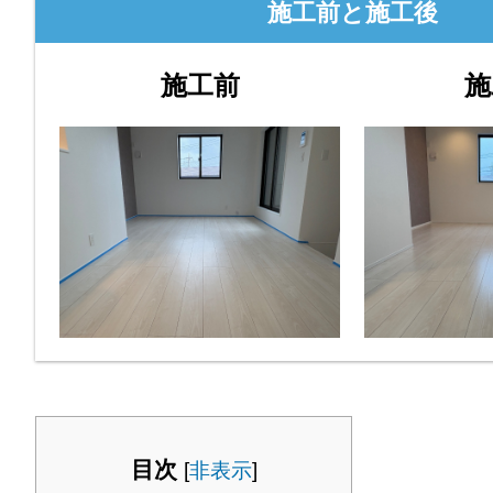
施工前と施工後
施工前
施
目次
[
非表示
]