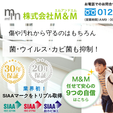
傷や汚れから守るのはもちろん
菌･ウイルス･カビ菌も抑制！
業 界 初 ！
SIAAマークをトリプル取得！