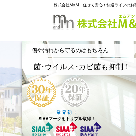
株式会社M&M｜任せて安心！快適ライフのお
傷や汚れから守るのはもちろん
菌･ウイルス･カビ菌も抑制！
業 界 初 ！
SIAAマークをトリプル取得！