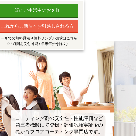
既にご生活中のお客様
これからご新居へお引越しされる方
メールでの無料見積り無料サンプル請求はこちら
(24時間お受付可能 / 年末年始を除く)
コーティング剤の安全性・性能評価など
第三者機関にて登録・評価試験実証済の
確かなフロアコーティング専門店です。