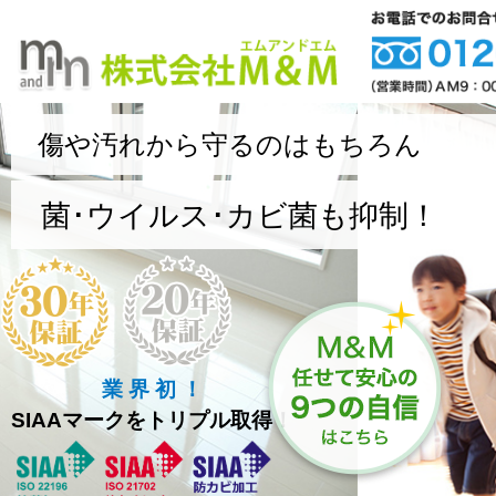
傷や汚れから守るのはもちろん
菌･ウイルス･カビ菌も抑制！
業 界 初 ！
SIAAマークをトリプル取得！