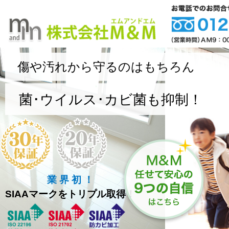
傷や汚れから守るのはもちろん
菌･ウイルス･カビ菌も抑制！
業 界 初 ！
SIAAマークをトリプル取得！