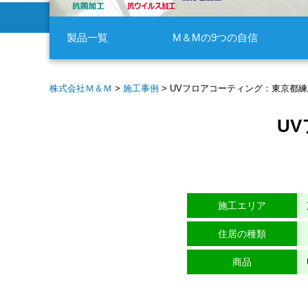
製品一覧
M＆Mの9つの自信
株式会社Ｍ＆Ｍ
>
施工事例
>
UVフロアコーティング：東京都
U
施工エリア
住居の種類
商品