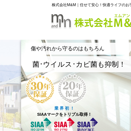
株式会社M&M｜任せて安心！快適ライフのお
傷や汚れから守るのはもちろん
菌･ウイルス･カビ菌も抑制！
業 界 初 ！
SIAAマークをトリプル取得！