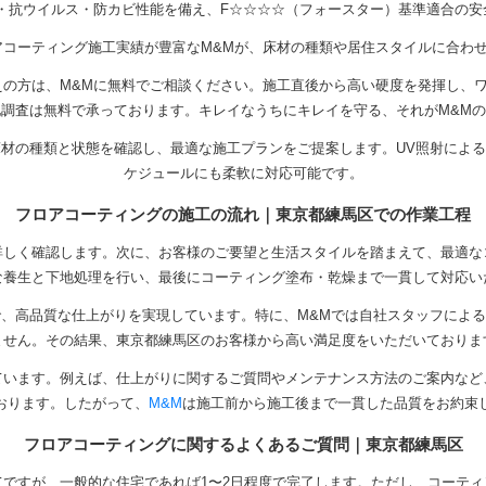
菌・抗ウイルス・防カビ性能を備え、F☆☆☆☆（フォースター）基準適合の
アコーティング施工実績が豊富なM&Mが、床材の種類や居住スタイルに合わ
えの方は、M&Mに無料でご相談ください。施工直後から高い硬度を発揮し、
調査は無料で承っております。キレイなうちにキレイを守る、それがM&M
材の種類と状態を確認し、最適な施工プランをご提案します。UV照射によ
ケジュールにも柔軟に対応可能です。
フロアコーティングの施工の流れ｜東京都練馬区での作業工程
詳しく確認します。次に、お客様のご要望と生活スタイルを踏まえて、最適な
な養生と下地処理を行い、最後にコーティング塗布・乾燥まで一貫して対応い
、高品質な仕上がりを実現しています。特に、M&Mでは自社スタッフによ
ません。その結果、東京都練馬区のお客様から高い満足度をいただいておりま
ています。例えば、仕上がりに関するご質問やメンテナンス方法のご案内など
おります。したがって、
M&M
は施工前から施工後まで一貫した品質をお約束
フロアコーティングに関するよくあるご質問｜東京都練馬区
ですが、一般的な住宅であれば1〜2日程度で完了します。ただし、コーテ