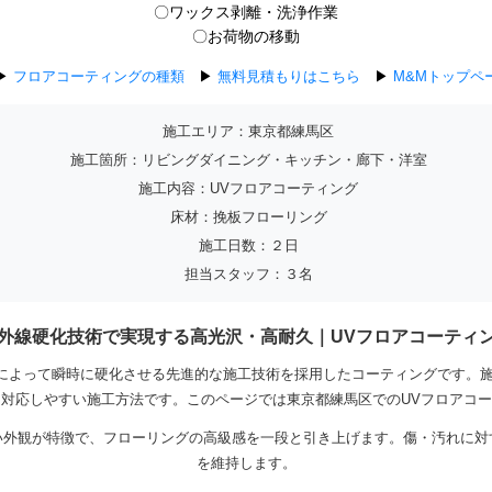
〇ワックス剥離・洗浄作業
〇お荷物の移動
▶
フロアコーティングの種類
▶
無料見積もりはこちら
▶
M&Mトップペ
施工エリア：東京都練馬区
施工箇所：リビングダイニング・キッチン・廊下・洋室
施工内容：UVフロアコーティング
床材：挽板フローリング
施工日数：２日
担当スタッフ：３名
外線硬化技術で実現する高光沢・高耐久｜UVフロアコーティ
射によって瞬時に硬化させる先進的な施工技術を採用したコーティングです。
対応しやすい施工方法です。このページでは東京都練馬区でのUVフロアコ
い外観が特徴で、フローリングの高級感を一段と引き上げます。傷・汚れに対
を維持します。