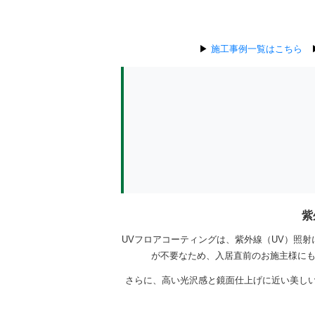
▶
施工事例一覧はこちら
紫
UVフロアコーティングは、紫外線（UV）照
が不要なため、入居直前のお施主様にも
さらに、高い光沢感と鏡面仕上げに近い美し