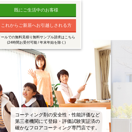
既にご生活中のお客様
これからご新居へお引越しされる方
メールでの無料見積り無料サンプル請求はこちら
(24時間お受付可能 / 年末年始を除く)
コーティング剤の安全性・性能評価など
第三者機関にて登録・評価試験実証済の
確かなフロアコーティング専門店です。