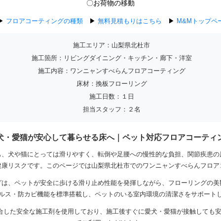
〇お荷物の移動
▶
フロアコーティングの種類
▶
無料見積もりはこちら
▶
M&Mトップペ
施工エリア：山梨県北杜市
施工箇所：リビングダイニング・キッチン・廊下・洋室
施工内容：ワンニャンすべらんフロアコーティング
床材：挽板フローリング
施工日数：１日
担当スタッフ：２名
犬・愛猫が安心して暮らせる床へ｜ペット対応フロアコーティ
も、犬や猫にとっては滑りやすく、転倒や足腰への慢性的な負担、関節疾患の
健康リスクです。このページでは山梨県北杜市でのワンニャンすべらんフロア
グは、ペットが安全に歩ける滑り止め性能を発揮しながら、フローリングの美観
ルス・防カビ機能を標準搭載し、ペットのいる室内環境の清潔さをサポート
合した安全な施工剤を使用しており、施工後すぐに愛犬・愛猫が接触しても