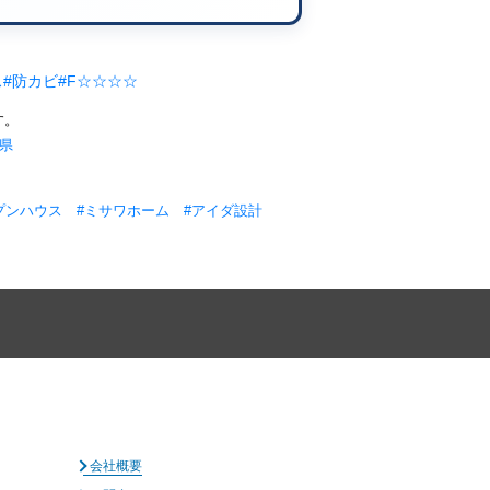
ス
#防カビ
#F☆☆☆☆
す。
岡県
プンハウス
#ミサワホーム
#アイダ設計
会社概要