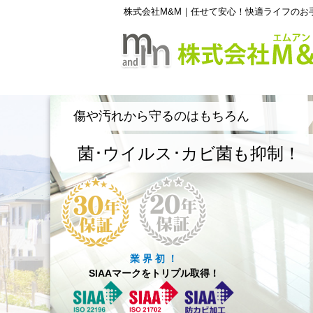
株式会社M&M｜任せて安心！快適ライフのお
傷や汚れから守るのはもちろん
菌･ウイルス･カビ菌も抑制！
業 界 初 ！
SIAAマークをトリプル取得！