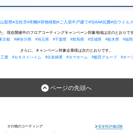
#山梨県
#北杜市
#剥離
#荷物移動
#ご入居中戸建て
#SIAA
#抗菌
#抗ウイル
た、現在開催中のフロアコーティングキャンペーン対象地域は次のとおりで
東京都
#神奈川県
#埼玉県
#千葉県
#群馬県
#茨城県
#栃木県
#福
さらに、キャンペーン対象企業様は次のとおりです。
ス工業
#セキスイハイム
#住友林業
#タマホーム
#飯田グループ
#オー
ページの先頭へ
その他のコーティング
安全性評価試験