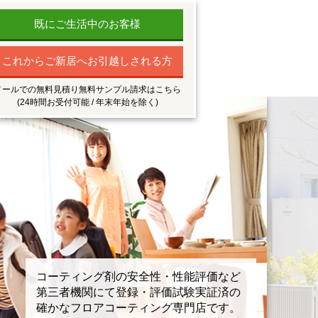
既にご生活中のお客様
これからご新居へお引越しされる方
メールでの無料見積り無料サンプル請求はこちら
(24時間お受付可能 / 年末年始を除く)
コーティング剤の安全性・性能評価など
第三者機関にて登録・評価試験実証済の
確かなフロアコーティング専門店です。