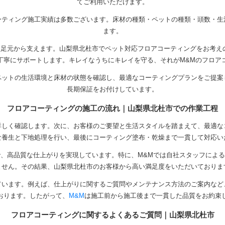
てご利用いただけます。
ーティング施工実績は多数ございます。床材の種類・ペットの種類・頭数・生
ます。
足元から支えます。山梨県北杜市でペット対応フロアコーティングをお考え
丁寧にサポートします。キレイなうちにキレイを守る、それがM&Mのフロア
ペットの生活環境と床材の状態を確認し、最適なコーティングプランをご提案
長期保証をお付けしています。
フロアコーティングの施工の流れ｜山梨県北杜市での作業工程
詳しく確認します。次に、お客様のご要望と生活スタイルを踏まえて、最適な
な養生と下地処理を行い、最後にコーティング塗布・乾燥まで一貫して対応い
、高品質な仕上がりを実現しています。特に、M&Mでは自社スタッフによ
ません。その結果、山梨県北杜市のお客様から高い満足度をいただいておりま
ています。例えば、仕上がりに関するご質問やメンテナンス方法のご案内など
おります。したがって、
M&M
は施工前から施工後まで一貫した品質をお約束
フロアコーティングに関するよくあるご質問｜山梨県北杜市