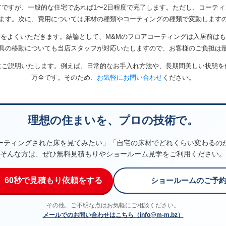
ですが、一般的な住宅であれば1〜2日程度で完了します。ただし、コーテ
ます。次に、費用については床材の種類やコーティングの種類で変動します
をよくいただきます。結論として、M&Mのフロアコーティングは入居前は
具の移動についても当店スタッフが対応いたしますので、お客様のご負担は
にご説明いたします。例えば、日常的なお手入れ方法や、長期間美しい状態を
万全です。そのため、
お気軽にお問い合わせ
ください。
理想の住まいを、プロの技術で。
ーティングされた床を見てみたい」「自宅の床材でどれくらい変わるの
そんな方は、ぜひ無料見積もりやショールーム見学をご利用ください。
】60秒で見積もり依頼をする
ショールームのご予
その他、ご不明な点はお気軽にご相談ください。
メールでのお問い合わせはこちら（info@m-m.bz）