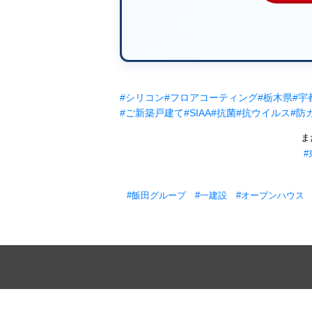
#シリコン
#フロアコーティング
#栃木県
#宇
#ご新築戸建て
#SIAA
#抗菌
#抗ウイルス
#防
ま
#
#飯田グループ
#一建設
#オープンハウス