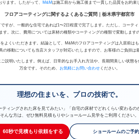
おります。したがって、
M&M
は施工前から施工後まで一貫した品質をお約束
フロアコーティングに関するよくあるご質問｜栃木県宇都宮市
ですが、一般的な住宅であれば1〜2日程度で完了します。ただし、コーテ
ます。次に、費用については床材の種類やコーティングの種類で変動します
をよくいただきます。結論として、M&Mのフロアコーティングは入居前は
具の移動についても当店スタッフが対応いたしますので、お客様のご負担は
にご説明いたします。例えば、日常的なお手入れ方法や、長期間美しい状態を
万全です。そのため、
お気軽にお問い合わせ
ください。
理想の住まいを、プロの技術で。
ーティングされた床を見てみたい」「自宅の床材でどれくらい変わるの
そんな方は、ぜひ無料見積もりやショールーム見学をご利用ください。
】60秒で見積もり依頼をする
ショールームのご予