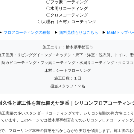
〇フッ素コーティング
〇水周りコーティング
〇クロスコーティング
〇大理石（石材）コーティング
▶
フロアコーティングの種類
▶
無料見積もりはこちら
▶
M&Mトップペ
施工エリア：栃木県宇都宮市
施工箇所：リビングダイニング・キッチン・廊下・洋室・脱衣所、トイレ、階
・防カビコーティング・フッ素コーティング・水周りコーティング・クロスコ
床材：シートフローリング
施工日数：１日
担当スタッフ：２名
耐久性と施工性を兼ね備えた定番｜シリコンフロアコーティン
施工実績の多いスタンダードコーティングです。シリコン樹脂の弾力性によ
っています。このページでは栃木県宇都宮市でのシリコンフロアコーティング
徴で、フローリング本来の質感を活かしながら美観を保護します。施工後のお