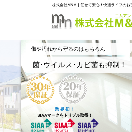
株式会社M&M｜任せて安心！快適ライフのお
傷や汚れから守るのはもちろん
菌･ウイルス･カビ菌も抑制！
業 界 初 ！
SIAAマークをトリプル取得！