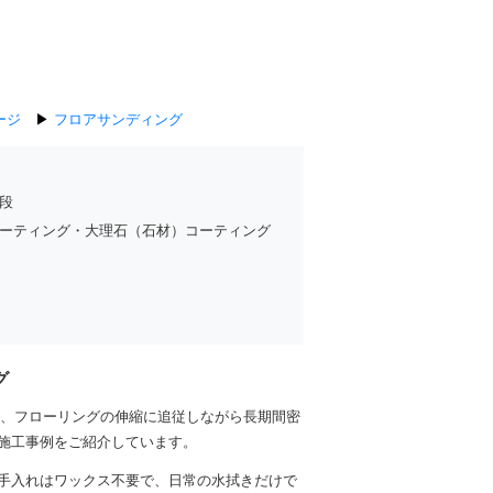
ージ
▶
フロアサンディング
段
ーティング・大理石（石材）コーティング
グ
り、フローリングの伸縮に追従しながら長期間密
施工事例をご紹介しています。
手入れはワックス不要で、日常の水拭きだけで