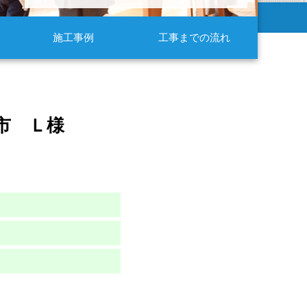
施工事例
工事までの流れ
市 Ｌ様