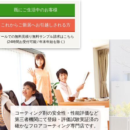
既にご生活中のお客様
これからご新居へお引越しされる方
メールでの無料見積り無料サンプル請求はこちら
(24時間お受付可能 / 年末年始を除く)
コーティング剤の安全性・性能評価など
第三者機関にて登録・評価試験実証済の
確かなフロアコーティング専門店です。