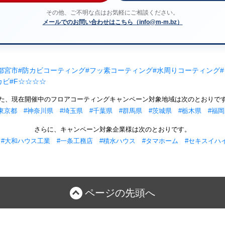
その他、ご不明な点はお気軽にご相談ください。
メールでのお問い合わせはこちら（info@m-m.bz）
都宮市
#防カビコーティング
#フッ素コーティング
#水周りコーティング
カビ
#F☆☆☆☆
た、現在開催中のフロアコーティングキャンペーン対象地域は次のとおりで
東京都
#神奈川県
#埼玉県
#千葉県
#群馬県
#茨城県
#栃木県
#福
さらに、キャンペーン対象企業様は次のとおりです。
#大和ハウス工業
#一条工務店
#積水ハウス
#タマホーム
#セキスイハ
ページの先頭へ