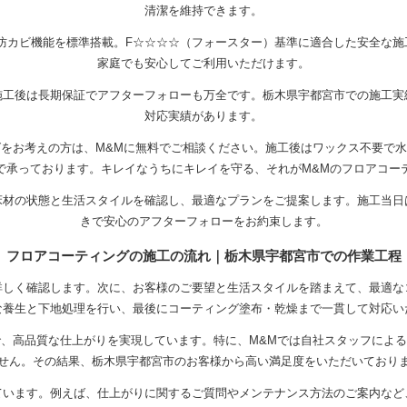
清潔を維持できます。
・防カビ機能を標準搭載。F☆☆☆☆（フォースター）基準に適合した安全な
家庭でも安心してご利用いただけます。
施工後は長期保証でアフターフォローも万全です。栃木県宇都宮市での施工実
対応実績があります。
をお考えの方は、M&Mに無料でご相談ください。施工後はワックス不要で
で承っております。キレイなうちにキレイを守る、それがM&Mのフロアコー
床材の状態と生活スタイルを確認し、最適なプランをご提案します。施工当日
きで安心のアフターフォローをお約束します。
フロアコーティングの施工の流れ｜栃木県宇都宮市での作業工程
詳しく確認します。次に、お客様のご要望と生活スタイルを踏まえて、最適な
な養生と下地処理を行い、最後にコーティング塗布・乾燥まで一貫して対応い
、高品質な仕上がりを実現しています。特に、M&Mでは自社スタッフによ
せん。その結果、栃木県宇都宮市のお客様から高い満足度をいただいており
ています。例えば、仕上がりに関するご質問やメンテナンス方法のご案内など