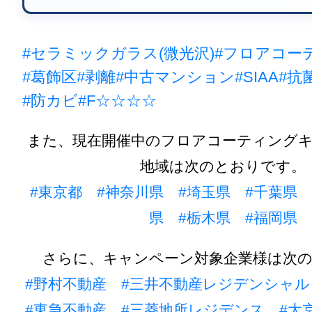
#セラミックガラス(微光沢)
#フロアコー
#葛飾区
#剥離
#中古マンション
#SIAA
#抗
#防カビ
#F☆☆☆☆
また、現在開催中のフロアコーティング
地域は次のとおりです。
#東京都
#神奈川県
#埼玉県
#千葉県
県
#栃木県
#福岡県
さらに、キャンペーン対象企業様は次
#野村不動産
#三井不動産レジデンシャル
#東急不動産
#三菱地所レジデンス
#大