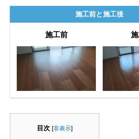
施工前と施工後
施工前
施
目次
[
非表示
]