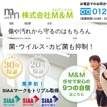
傷や汚れから守るのはもちろん
菌･ウイルス･カビ菌も抑制！
業 界 初 ！
SIAAマークをトリプル取得！