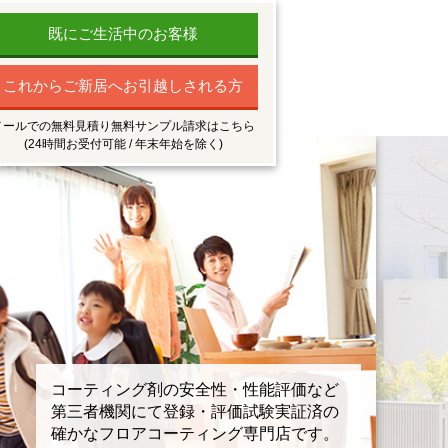
既にご生活中のお客様
これからご新居へお引越しされる方
メールでの無料見積り無料サンプル請求はこちら
(24時間お受付可能 / 年末年始を除く)
コーティング剤の安全性・性能評価など
第三者機関にて登録・評価試験実証済の
確かなフロアコーティング専門店です。