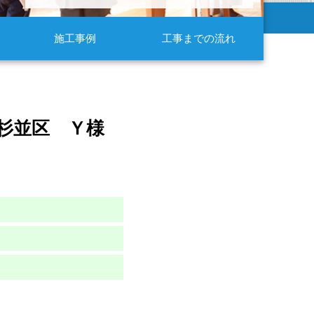
施工事例
工事までの流れ
杉並区 Ｙ様