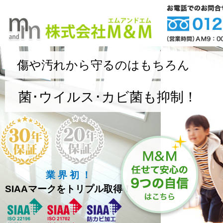
傷や汚れから守るのはもちろん
菌･ウイルス･カビ菌も抑制！
業 界 初 ！
SIAAマークをトリプル取得！