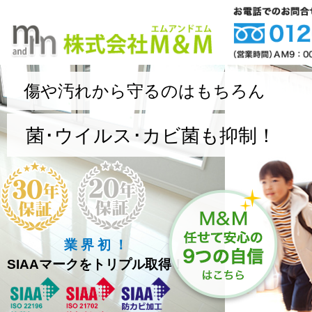
傷や汚れから守るのはもちろん
菌･ウイルス･カビ菌も抑制！
業 界 初 ！
SIAAマークをトリプル取得！