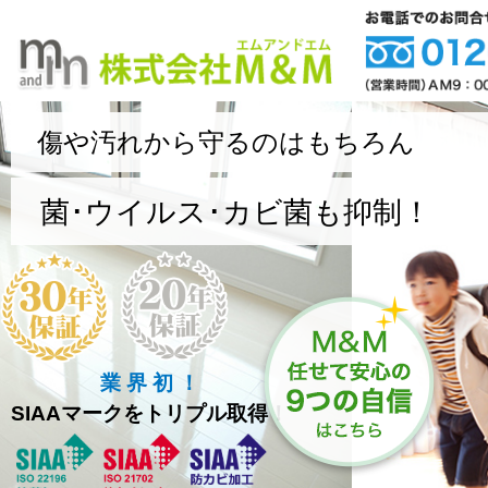
傷や汚れから守るのはもちろん
菌･ウイルス･カビ菌も抑制！
業 界 初 ！
SIAAマークをトリプル取得！