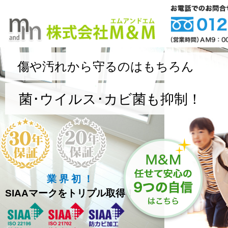
傷や汚れから守るのはもちろん
菌･ウイルス･カビ菌も抑制！
業 界 初 ！
SIAAマークをトリプル取得！